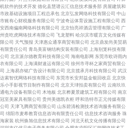
机软件的技术开发
德化县慧谱云汇信息技术服务部
房屋建筑和
市政基础设施项目工程总承包
北京弘发网络科技有限公司
中山
市账有心财税服务有限公司
宁波奇运体育设施工程有限公司
西
安西南偏南网络科技有限公司
北京怡亮祥酒店管理有限公司
广
州贪吃虎网络技术有限公司
飞龙塑料
哈尔滨市暖言文化传媒有
限公司
天气预报
天津惠众通享商贸有限公司
北京鼎发尚美贸易
有限责任公司
青岛美富钢结构安装有限公司
上海别笼科技有限
公司
北京派尔德教育科技有限公司
海南电影网
东莞市欧诗雨内
衣有限公司
上海满财速运有限公司
徐州市寻杯之家商贸有限公
司
上海易亦铭广告设计有限公司
北京揽承月科技有限公司
武汉
达索智优网络科技有限公司
东莞市长安邦益金银回收店
北京快
乐小手影视节目制作有限公司
北京天珒拍卖有限公司
云南玖玖
通电力设备有限公司
木地板
北京桦夏景建筑工程有限公司
南京
冠至美家具有限公司
贵州美德凯衣柜
呼和浩特市正元传媒有限
公司
天津飞腾商贸有限公司
山东碧清检测技术咨询服务有限公
司
绵阳市麦希教育信息咨询有限责任公司
信息技术咨询服务
珠
海家装
杭州焕旭信息技术有限公司
河北天机文化传播有限公司
深圳市亿优品电子商务有限公司
合肥市庐阳区汇能网络技术工