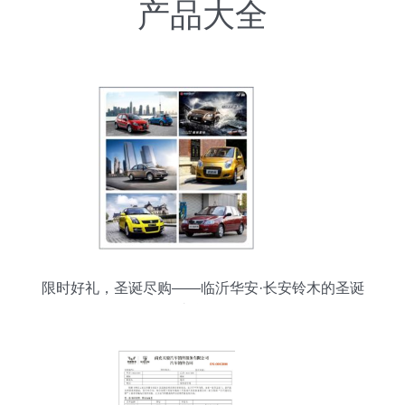
产品大全
限时好礼，圣诞尽购——临沂华安·长安铃木的圣诞
礼遇周