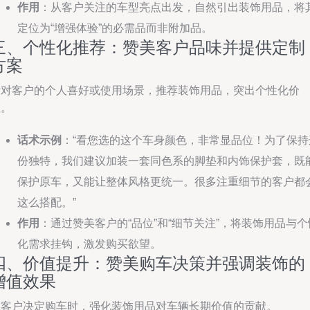
作用
：从客户关注的车型亮点出发，自然引出装饰用品，将
定位为“增强体验”的必需品而非附加品。
三、个性化推荐：赞美客户品味并提供定制
方案
针对客户的个人喜好或使用场景，推荐装饰用品，突出个性化价
值。
话术示例
：“看您选的这个车身颜色，非常显品位！为了保持
份独特，我们建议加装一套同色系的脚垫和内饰保护套，既
保护原车，又能让整体风格更统一。很多注重细节的客户都
这么搭配。”
作用
：通过赞美客户的“品位”和“细节关注”，将装饰用品与个
化需求挂钩，激发购买欲望。
四、价值提升：赞美购车决策并强调装饰的
增值效果
在客户决定购车时，强化装饰用品对车辆长期价值的贡献。