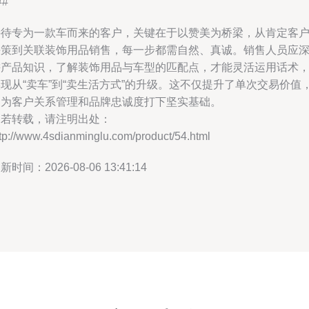
##
接待专为一款车而来的客户，关键在于以赞美为桥梁，从肯定客
决策到关联装饰用品销售，每一步都需自然、真诚。销售人员应
耕产品知识，了解装饰用品与车型的匹配点，才能灵活运用话术
现从“卖车”到“卖生活方式”的升级。这不仅提升了单次交易价值
更为客户关系管理和品牌忠诚度打下坚实基础。
如若转载，请注明出处：
tp://www.4sdianminglu.com/product/54.html
新时间：2026-08-06 13:41:14