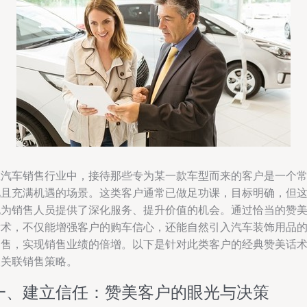
在汽车销售行业中，接待那些专为某一款车型而来的客户是一个
见且充满机遇的场景。这类客户通常已做足功课，目标明确，但
也为销售人员提供了深化服务、提升价值的机会。通过恰当的赞
话术，不仅能增强客户的购车信心，还能自然引入汽车装饰用品
销售，实现销售业绩的倍增。以下是针对此类客户的经典赞美话
及关联销售策略。
一、建立信任：赞美客户的眼光与决策