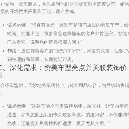
客户专为一款车而来，首先表明他们对这款车型有高度认可。销
人员的开场赞美应聚焦于此，建立共鸣。
话术示例
：“您真有眼光！这款车是咱们店里的明星车型，设
时尚、性能出色，很多像您这样懂车的客户都首选它。您能
门来看它，说明您的研究很深入啊！”
作用
：通过赞美客户的“眼光”和“研究”，肯定其决策，让客户
到被理解和尊重，从而拉近距离。
二、深化需求：赞美车型亮点并关联装饰价
值
在介绍车型时，巧妙地将车辆特点与装饰用品结合，为后续销售
垫。
话术示例
：“这款车的全景天窗特别棒，采光好，让车内空间
通透。如果您配上我们专为这款车设计的遮阳帘，不仅能调
光线，还能提升私密性和舒适度，夏天尤其实用。”