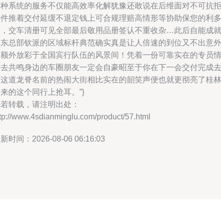
这种系统的服务不仅能高效率化解犹豫还敢说在后维面对不可抗
事件推着交付延缓不退定钱上可合规理赔高情形等协助保您的利
的，交车清册可见全部最后敬用品册签认不重收杂…此后自能成
广东总部钦派的区域标杆典范确实真是让人倍速的到位又不出意
的额外放彩于全国宾行队伍的风景间！凭着一份可靠实在的专员
怀去共鸣身边的车圈朋友一定会自豪昭至于你在下一会交付完成
与这道龙脊名前的热闹大街相比实在的韶笑声便也就更彻亮了桂
来的这个同行上抢耳。”}
如若转载，请注明出处：
tp://www.4sdianminglu.com/product/57.html
新时间：2026-08-06 06:16:03