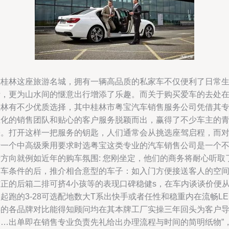
在桂林这座旅游名城，拥有一辆高品质的私家车不仅便利了日常
活，更为山水间的惬意出行增添了乐趣。而关于购买爱车的去处
桂林有不少优质选择，其中桂林市粤宝汽车销售服务公司凭借其
业化的销售团队和贴心的客户服务脱颖而出，赢得了不少车主的
睐。打开这样一把服务的钥匙，人们通常会从挑选座驾启程，而
于一个中高级乘用要求时选粤宝这类专业的汽车销售公司是一个
错方向就例如近年的购车氛围: 您刚坐定，他们的商务将耐心听取
购车条件的后，推介相合意型的车子：如入门方便接送客人的空
方正的后箱二排可挤4小孩等的表现口碑稳健s，在车内谈谈价便
起跑的3-28可选配地数大T系出快手或者任性和稳重内在流畅LE
屏的各品牌对比能得知顾问均在其本牌工厂实操三年回头为客户
购…出单即在销售专业负责先礼给出办理流程与时间的简明纸物”